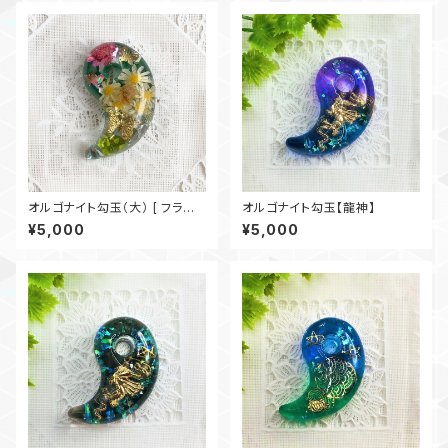
オルゴナイト勾玉（大） [ フラワ
オルゴナイト勾玉【龍神】
ーパーク]
¥5,000
¥5,000