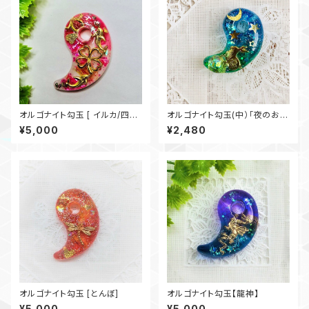
オルゴナイト勾玉 [ イルカ/四つ
オルゴナイト勾玉(中）「夜のお散
葉のクローバー]
歩」
¥5,000
¥2,480
オルゴナイト勾玉 [とんぼ]
オルゴナイト勾玉【龍神】
¥5,000
¥5,000