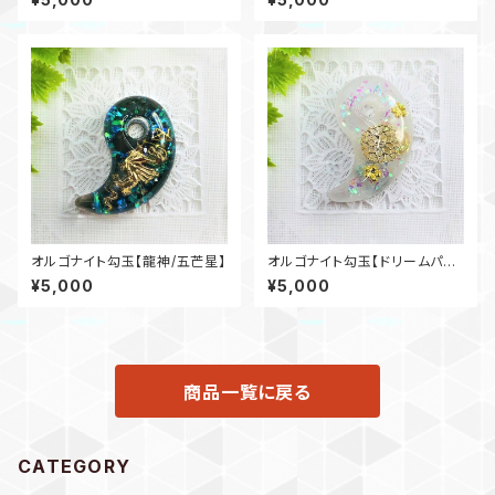
オルゴナイト勾玉【龍神/五芒星】
オルゴナイト勾玉【ドリームパレ
ット】
¥5,000
¥5,000
商品一覧に戻る
CATEGORY