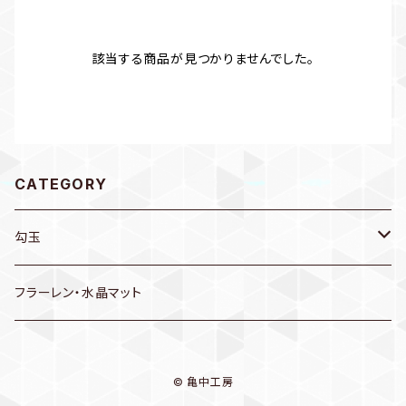
該当する商品が見つかりませんでした。
CATEGORY
勾玉
ネックレス
フラーレン・水晶マット
特大
ピアス
© 亀中工房
大
その他 勾玉グッズ