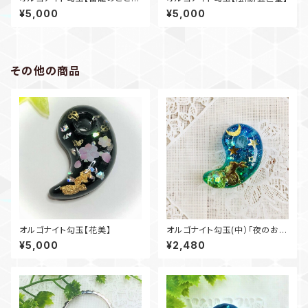
く】
¥5,000
¥5,000
その他の商品
オルゴナイト勾玉【花美】
オルゴナイト勾玉(中）「夜のお散
歩」
¥5,000
¥2,480