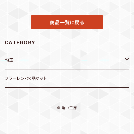
商品一覧に戻る
CATEGORY
勾玉
ネックレス
フラーレン・水晶マット
特大
ピアス
© 亀中工房
大
その他 勾玉グッズ
大（中）