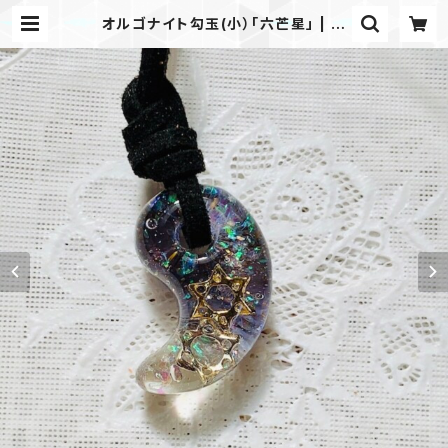
オルゴナイト勾玉(小）「六芒星」 | 亀
中工房