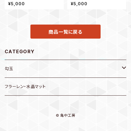
く」
ら/麻の葉】
¥5,000
¥5,000
商品一覧に戻る
CATEGORY
勾玉
ネックレス
フラーレン・水晶マット
特大
ピアス
© 亀中工房
大
その他 勾玉グッズ