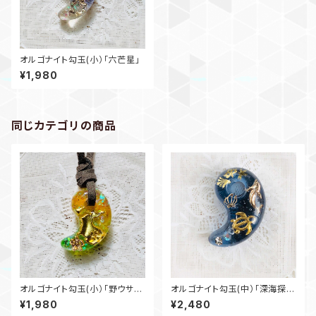
オルゴナイト勾玉(小）「六芒星」
¥1,980
同じカテゴリの商品
オルゴナイト勾玉(小）「野ウサ
オルゴナイト勾玉(中）「深海探索
ギ」
中」
¥1,980
¥2,480