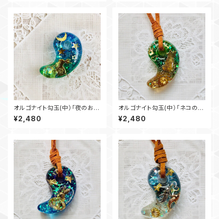
オルゴナイト勾玉(中）「夜のお散
オルゴナイト勾玉(中）「ネコの気
歩」
持ち」
¥2,480
¥2,480